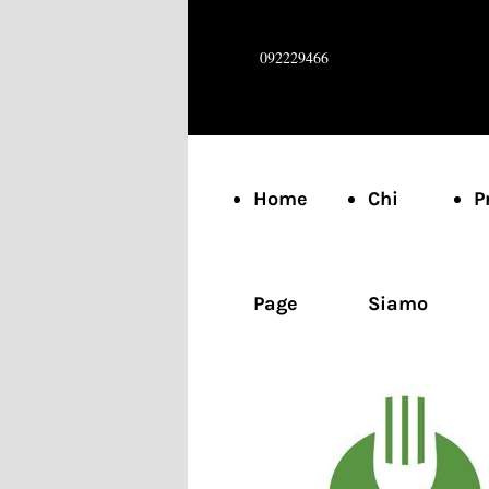
092229466
Home
Chi
P
Page
Siamo